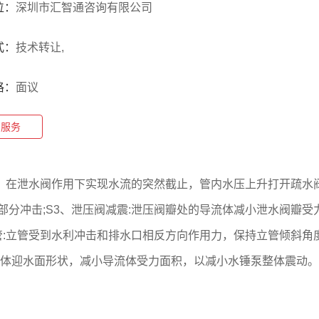
位：
深圳市汇智通咨询有限公司
式：
技术转让,
格：
面议
约服务
体，在泄水阀作用下实现水流的突然截止，管内水压上升打开疏水阀
分冲击;S3、泄压阀减震:泄压阀瓣处的导流体减小泄水阀瓣受力
立管:立管受到水利冲击和排水口相反方向作用力，保持立管倾斜
流体迎水面形状，减小导流体受力面积，以减小水锤泵整体震动。