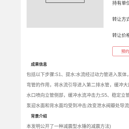
持有单
转让方
转让价
预
成果信息
包括以下步骤:S1、提水:水流经过动力管进入泵
弯管的作用，将水流引导进入第二排水管，缓冲大部
水口喷向立管侧部，缓冲水流冲击力;S5、稳定
泵迎水面和背水面均受到冲击;改变泄水阀瓣处导
背景介绍
本发明公开了一种减震型水锤的减震方法)